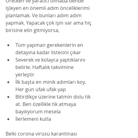
Üretken ve yaratıcı olmada bende 
işleyen en önemli adım önceliklerimi 
planlamak. Ve bunları adım adım 
yapmak. Yapacak çok işin var ama hiç 
birisine elin gitmiyorsa,
Tüm yapman gerekenlerin en 
detayına kadar listesini çıkar
Severek ve kolayca yaptıklarını 
belirle. Haftalık takvimine 
yerleştir
İlk başta en minik adımları koy. 
Her gün ufak ufak yap  
Bitirdikçe üzerine tatmin dolu tik 
at. Ben özellikle tik atmaya 
bayılıyorum mesela 
İlerlemeni kutla
Belki corona virüsü karantinası 