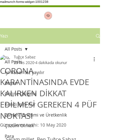
mailmunch-forms-widget-1001238
Yazı
All Posts
Tuğçe Sabaz
All Posts
23 Nis 2020
4 dakikada okunur
CORONA
İyi haber tez yayılır
KARANTİNASINDA EVDE
Başarı
KALIRKEN DİKKAT
Online Çalışma
EDİLMESİ GEREKEN 4 PÜF
Kendi İşini Kur
NOKTASI
Zaman Yönetimi ve Üretkenlik
Güncelleme tarihi:
10 May 2020
Çözüm Olmak
Para
Selam millet. Ben Tuğçe Sabaz. 