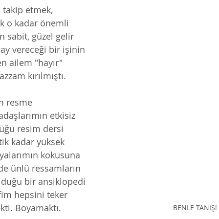
takip etmek, 
ak o kadar önemli
ay vereceği bir işinin 
n ailem "hayır" 
zzam kırılmıştı. 
m resme 
daşlarımın etkisiz 
üğü resim dersi 
ik kadar yüksek 
boyalarımın kokusuna 
de ünlü ressamların 
olduğu bir ansiklopedi 
fim hepsini teker 
kti. Boyamaktı.
BENLE TANIŞ!