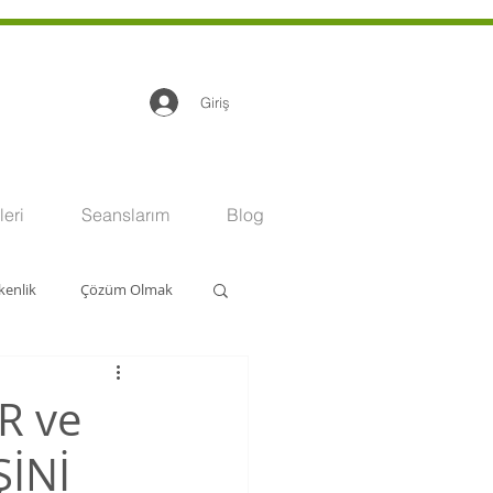
Giriş
eri
Seanslarım
Blog
kenlik
Çözüm Olmak
R ve
İNİ