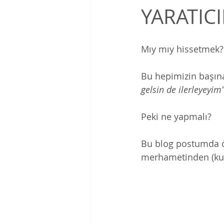
YARATIC
Mıy mıy hissetmek?
Bu hepimizin başına 
gelsin de ilerleyeyim
Peki ne yapmalı? 
Bu blog postumda öğr
merhametinden (kur