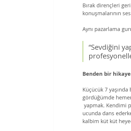
Bırak dirençleri ger
konuşmalarının sesi
Aynı pazarlama guru
“Sevdiğini ya
profesyoneller
Benden bir hikaye:
Küçücük 7 yaşında b
gördüğümde hemen b
 yapmak. Kendimi parmaklarımın 
ucunda dans ederke
kalbim küt küt heye