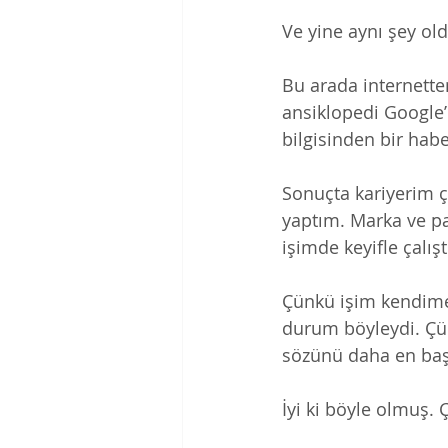
Ve yine aynı şey old
Bu arada internett
ansiklopedi Google’
bilgisinden bir hab
Sonuçta kariyerim ço
yaptım. Marka ve pa
işimde keyifle çalış
Çünkü işim kendim
durum böyleydi. Çü
sözünü daha en baş
İyi ki böyle olmuş.