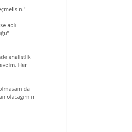
eçmelisin." 
e adlı 
uğu" 
de analistlik 
sevdim. Her 
 olmasam da 
an olacağımın 