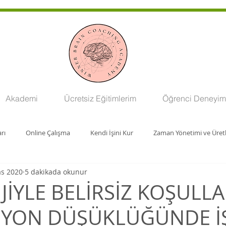
Akademi
Ücretsiz Eğitimlerim
Öğrenci Deneyiml
rı
Online Çalışma
Kendi İşini Kur
Zaman Yönetimi ve Üret
as 2020
5 dakikada okunur
JİYLE BELİRSİZ KOŞULLA
YON DÜŞÜKLÜĞÜNDE İŞ