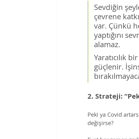
Sevdiğin şeyl
çevrene katk
var. Çünkü he
yaptığını se
alamaz. 
Yaratıcılık bi
güçlenir. İşi
bırakılmayaca
2. Strateji: “Pe
Peki ya Covid artars
değişirse? 