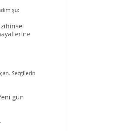
adım şu:
 zihinsel 
ayallerine 
an. Sezgilerin 
Yeni gün 
. 