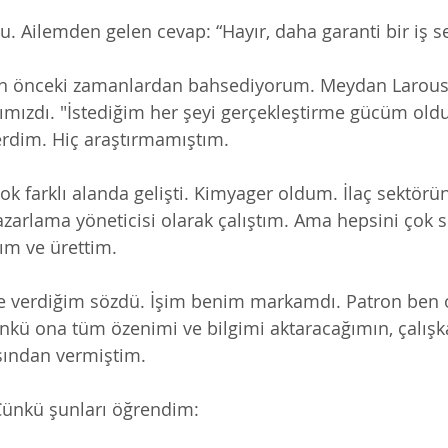
u. Ailemden gelen cevap: “Hayır, daha garanti bir iş s
en önceki zamanlardan bahsediyorum. Meydan Larouss
ımızdı. "İstediğim her şeyi gerçekleştirme gücüm old
erdim. Hiç araştırmamıştım. 
k farklı alanda gelişti. Kimyager oldum. İlaç sektörün
zarlama yöneticisi olarak çalıştım. Ama hepsini çok 
tım ve ürettim. 
e verdiğim sözdü. İşim benim markamdı. Patron ben
nkü ona tüm özenimi ve bilgimi aktaracağımın, çalışk
ından vermiştim.
 Çünkü şunları öğrendim:  