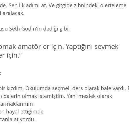
ide. Sen ilk adımı at. Ve gitgide zihnindeki o erteleme 
 azalacak. 
su Seth Godin'in dediği gibi; 
pmak amatörler için. Yaptığını sevmek 
 için.” 
 
ir kızdım. Okulumda seçmeli ders olarak bale vardı. B
alerin olmak istemiştim. Yani meslek olarak  
n hayal ettiğimde 
canla atıyordu. 