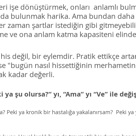
eri işe dönüştürmek, onları  anlamlı bul
ıda bulunmak harika. Ama bundan daha 
r zaman şartlar istediğin gibi gitmeyebil
vme ve ona anlam katma kapasiteni elind
r his değil, bir eylemdir. Pratik ettikçe arta
nse "bugün nasıl hissettiğinin merhametin
k kadar değerli. 
ki ya şu olursa?” yı, “Ama” yı “Ve” ile değiş
a? Peki ya kronik bir hastalığa yakalanırsam?  Peki ya