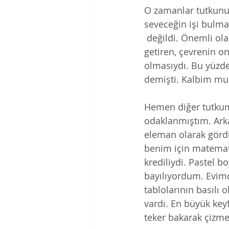
O zamanlar tutkunu 
seveceğin işi bulm
 değildi. Önemli olan sabit, güzel gelir 
getiren, çevrenin on
olmasıydı. Bu yüzde
demişti. Kalbim mua
Hemen diğer tutku
odaklanmıştım. Arka
eleman olarak görd
benim için matemat
krediliydi. Pastel 
bayılıyordum. Evim
tablolarının basılı 
vardı. En büyük key
teker bakarak çizme