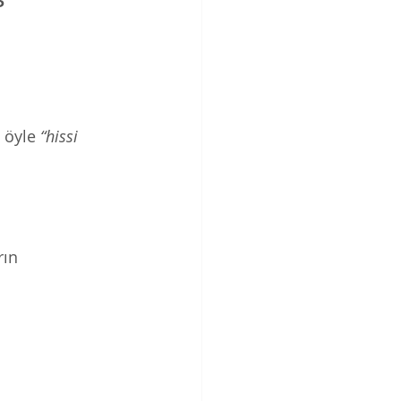
 öyle 
“hissi 
rın 