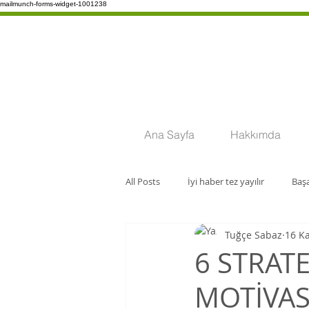
mailmunch-forms-widget-1001238
Ana Sayfa
Hakkımda
All Posts
İyi haber tez yayılır
Başa
Tuğçe Sabaz
16 K
Para
6 STRATE
MOTİVAS