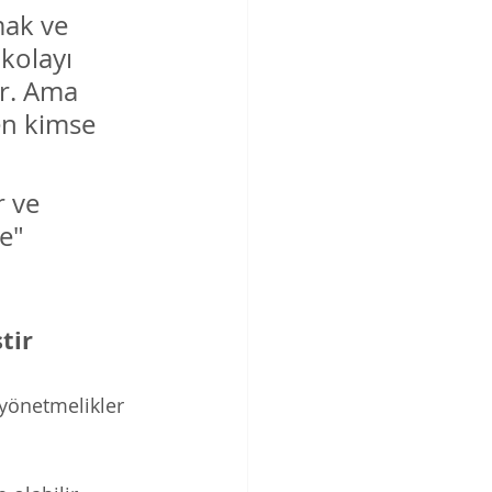
mak ve 
kolayı 
ir. Ama 
en kimse 
r ve 
e" 
tir
 yönetmelikler 