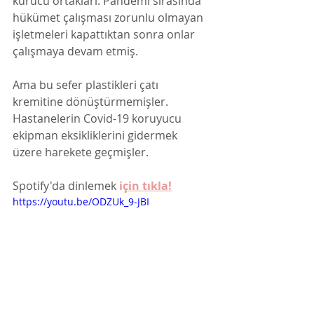
kurucu ortakları. Pandemi sırasında 
hükümet çalışması zorunlu olmayan 
işletmeleri kapattıktan sonra onlar 
çalışmaya devam etmiş. 
Ama bu sefer plastikleri çatı 
kremitine dönüştürmemişler. 
Hastanelerin Covid-19 koruyucu 
ekipman eksikliklerini gidermek 
üzere harekete geçmişler. 
Spotify'da dinlemek 
i
çin tıkla!
https://youtu.be/ODZUk_9-JBI