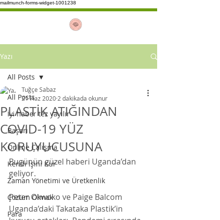
mailmunch-forms-widget-1001238
Yazı
All Posts
Tuğçe Sabaz
All Posts
21 Haz 2020
2 dakikada okunur
PLASTİK ATIĞINDAN
İyi haber tez yayılır
COVID-19 YÜZ
Başarı
KORUYUCUSUNA
Online Çalışma
Bugünün güzel haberi Uganda’dan 
Kendi İşini Kur
geliyor. 
Zaman Yönetimi ve Üretkenlik
Peter Okwoko ve Paige Balcom 
Çözüm Olmak
Uganda’daki Takataka Plastik’in 
Para