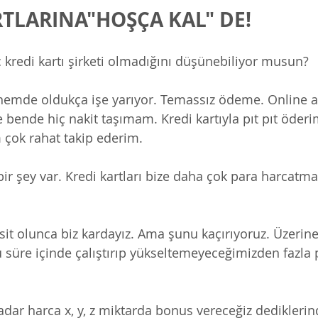
RTLARINA"HOŞÇA KAL" DE!
ç kredi kartı şirketi olmadığını düşünebiliyor musun? 
önemde oldukça işe yarıyor. Temassız ödeme. Online al
 bende hiç nakit taşımam. Kredi kartıyla pıt pıt öderi
 çok rahat takip ederim.
 şey var. Kredi kartları bize daha çok para harcatmak
sit olunca biz kardayız. Ama şunu kaçırıyoruz. Üzerine
u süre içinde çalıştırıp yükseltemeyeceğimizden fazla 
dar harca x, y, z miktarda bonus vereceğiz dediklerind