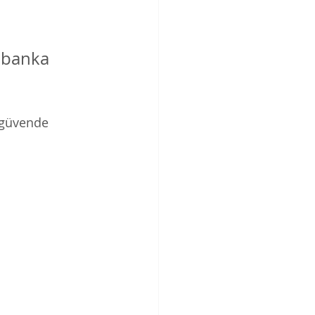
 banka 
i güvende 