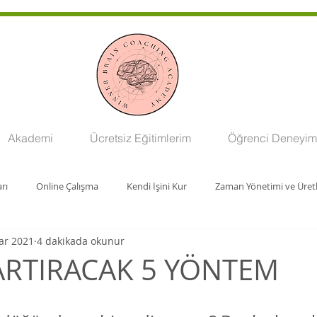
Akademi
Ücretsiz Eğitimlerim
Öğrenci Deneyiml
rı
Online Çalışma
Kendi İşini Kur
Zaman Yönetimi ve Üret
ar 2021
4 dakikada okunur
ARTIRACAK 5 YÖNTEM