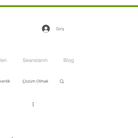
Giriş
eri
Seanslarım
Blog
kenlik
Çözüm Olmak