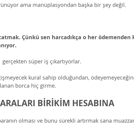
rünüyor ama manüplasyondan başka bir şey değil. 
catmak. Çünkü sen harcadıkça o her ödemenden k
nıyor. 
 gerçekten süper iş çıkartıyorlar. 
eğişmeyecek kural sahip olduğundan, ödeyemeyeceğind
tlanan borca hiç girme. 
 PARALARI BİRİKİM HESABINA
paranın olması ve bunu sürekli artırmak sana muazza