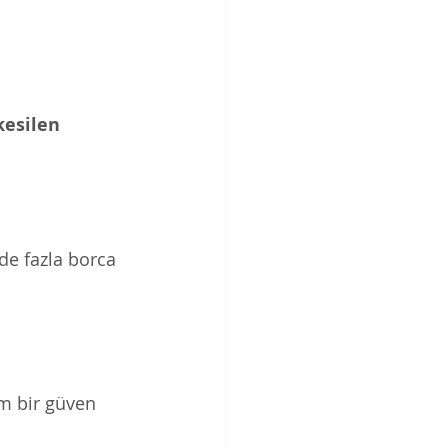
esilen 
e fazla borca 
m bir güven 