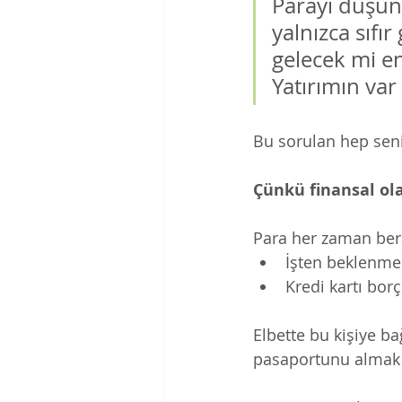
Parayı düşü
yalnızca sıfı
gelecek mi en
Yatırımın var 
Bu sorulan hep seni
Çünkü finansal ola
Para her zaman berab
İşten beklenmed
Kredi kartı bor
Elbette bu kişiye ba
pasaportunu almak 