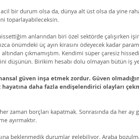
, acil bir durum olsa da, dünya alt üst olsa da yine rah
ni toparlayabileceksin. 
issettiğim anlarından biri özel sektörde çalışırken iş
zca önümdeki üç ayın kirasını ödeyecek kadar paramı
n altından çıkmamıştım. Kendimi süper çaresiz hissed
i düşünün. Birikim hesabı dolu olmayan bütün iş yer
inansal güven inşa etmek zordur. Güven olmadığın
 hayatına daha fazla endişelendirici olayları çekm
her zaman borçları kapatmak. Sonrasında da her ay gel
me ayırmaktır. 
na beklenmedik durumlar gelebiliyor. Araba bozulma