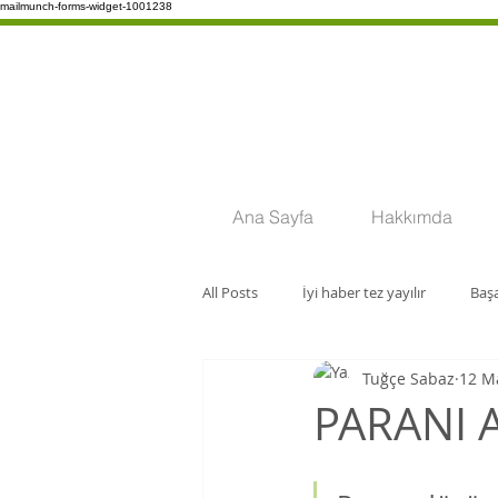
mailmunch-forms-widget-1001238
Ana Sayfa
Hakkımda
All Posts
İyi haber tez yayılır
Başa
Tuğçe Sabaz
12 M
Para
PARANI 