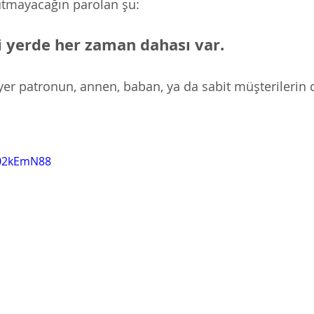
utmayacağın parolan şu:
ği yerde her zaman dahası var. 
yer patronun, annen, baban, ya da sabit müşterilerin d
v02kEmN88