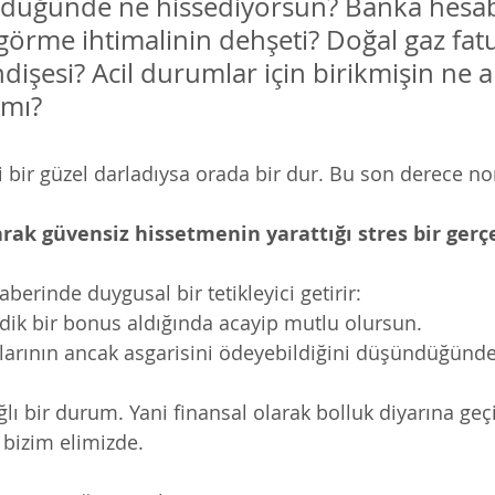
ndüğünde ne hissediyorsun? Banka hesa
r görme ihtimalinin dehşeti? Doğal gaz fat
dişesi? Acil durumlar için birikmişin ne 
mı?  
 bir güzel darladıysa orada bir dur. Bu son derece no
rak güvensiz hissetmenin yarattığı stres bir gerçe
erinde duygusal bir tetikleyici getirir:
ik bir bonus aldığında acayip mutlu olursun. 
çlarının ancak asgarisini ödeyebildiğini düşündüğünde 
ğlı bir durum. Yani finansal olarak bolluk diyarına geçi
bizim elimizde. 