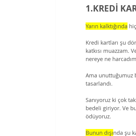
1.KREDİ KA
Yarın kalktığında
 hi
Kredi kartları şu d
katkısı muazzam. Ve
nereye ne harcadım
Ama unuttuğumuz bir
tasarlandı. 
Sanıyoruz ki çok tak
bedeli giriyor. Ve b
ödüyoruz. 
Bunun dışı
nda şu ka