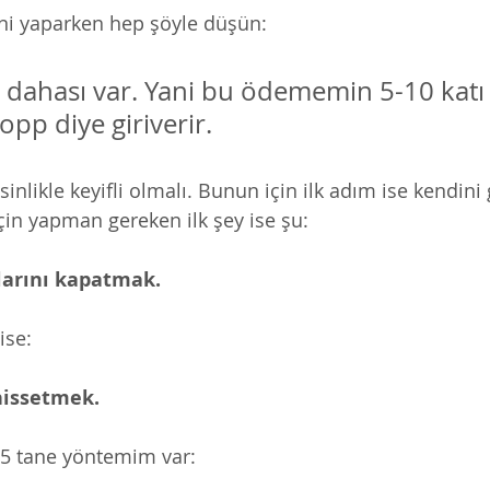
ni yaparken hep şöyle düşün:
e dahası var. Yani bu ödememin 5-10 katı
p diye giriverir. 
esinlikle keyifli olmalı. Bunun için ilk adım ise kendin
in yapman gereken ilk şey ise şu:
larını kapatmak. 
ise:
issetmek. 
 5 tane yöntemim var: 