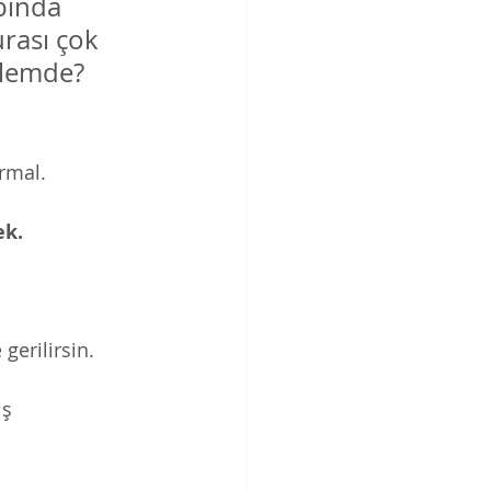
bında 
urası çok 
alemde? 
rmal. 
k. 
gerilirsin. 
ş 