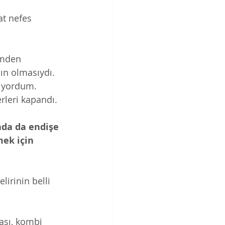
at nefes 
imden 
n olmasıydı. 
iyordum. 
leri kapandı. 
da da endişe 
ek için 
irinin belli 
sı, kombi 