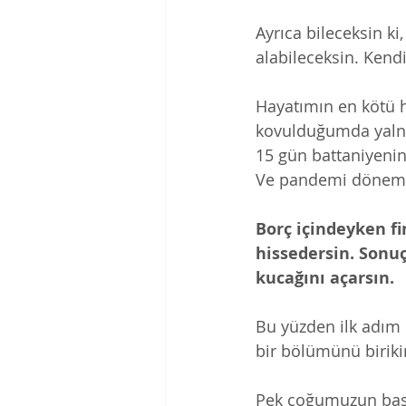
Ayrıca bileceksin ki
alabileceksin. Kendi
Hayatımın en kötü h
kovulduğumda yalnı
15 gün battaniyeni
Ve pandemi dönemin
Borç içindeyken f
hissedersin. Sonuç
kucağını açarsın. 
Bu yüzden ilk adım 
bir bölümünü biriki
Pek çoğumuzun başı