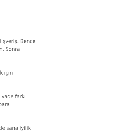
ışveriş. Bence 
m. Sonra 
 için 
 vade farkı 
para 
e sana iyilik 