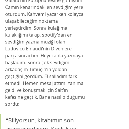
Galata’nın kütüphanesine gitmiştim. 
Camın kenarındaki en sevdiğim yere 
oturdum. Kahvemi yazarken kolayca 
ulaşabileceğim noktama 
yerleştirdim. Sonra kulağıma 
kulaklığımı takıp, spotify’dan en 
sevdiğim yazma müziği olan 
Ludovico Einaudi’nin Diveniere 
parçasını açtım. Heyecanla yazmaya 
başladım. Sonra çok sevdiğim 
arkadaşım Timuçin’in yoldan 
geçtiğini gördüm. El salladım fark 
etmedi. Hemen mesaj attım. Yanıma 
geldi ve konuşmak için Salt’ın 
kafesine geçtik. Bana nasıl olduğumu 
sordu: 
“Biliyorsun, kitabımın son 
aşamasındayım. Koçluk ve 