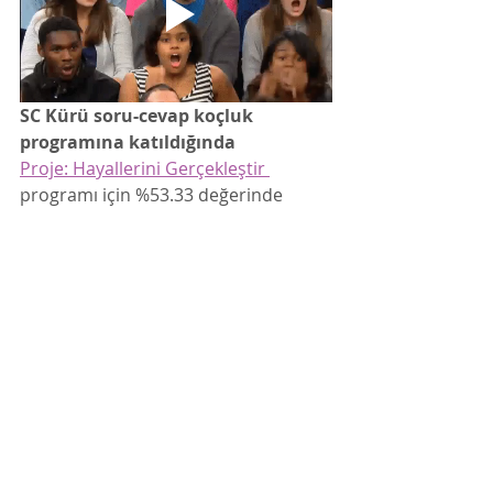
SC Kürü soru-cevap koçluk 
programına katıldığında 
Proje: Hayallerini Gerçekleştir 
programı için %53.33 değerinde 
indirim kuponu kazanacaksın. Ayrıca 
böylelikle 
“Beynini Değiştir, 
Hedeflerini Gerçekleştir”
eğitimini de 
bonus olarak alacaksın. 
Kayıt olmak için 
lütfen buraya tıkla!