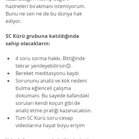
hazineleri bırakmanı istemiyorum. 
Bunu ne sen ne de bu dünya hak 
ediyor. 
SC Kürü grubuna katıldığında 
sahip olacakların:
4 soru sorma hakkı. Bittiğinde 
tekrar yenileyebilirsin😊
Bereket meditasyonu kaydı
Sorununu analiz ve kök nedeni 
bulma eğlenceli çalışma 
dokümanı. Bu sayede kafandaki 
soruları kendi koçun gibi de 
analiz etme pratiği kazanacaksın.
Tüm SC Kürü soru-cevap 
videolarına hayat boyu erişim