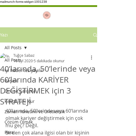
mailmunch-forms-widget-1001238
Yazı
All Posts
Tuğçe Sabaz
All Posts
16 Eyl 2020
5 dakikada okunur
40’larında, 50’lerinde veya
İyi haber tez yayılır
60’larında KARİYER
Başarı
DEĞİŞTİRMEK için 3
Online Çalışma
STRATEJİ
Kendi İşini Kur
40’larında, 50’lerinde veya 60’larında 
Zaman Yönetimi ve Üretkenlik
olmak kariyer değiştirmek için çok 
Çözüm Olmak
mu geç? Değil. 
Para
Birden çok alana ilgisi olan bir kişinin 