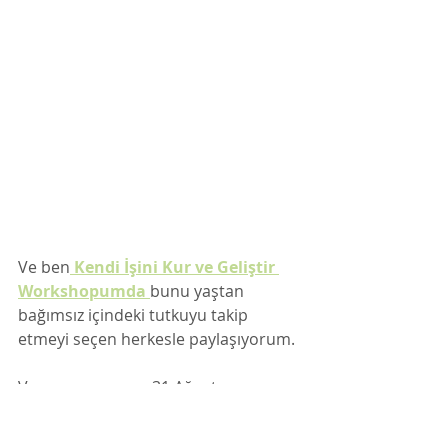
Ve ben
 Kendi İşini Kur ve Geliştir 
Workshopumda
bunu yaştan 
bağımsız içindeki tutkuyu takip 
etmeyi seçen herkesle paylaşıyorum. 
Ve en sonuncusu 31 Ağustos 
tarihinde başladı. Tüm katılımcılar 
pırlanta gibi. Hepsinin içinde yaşları 