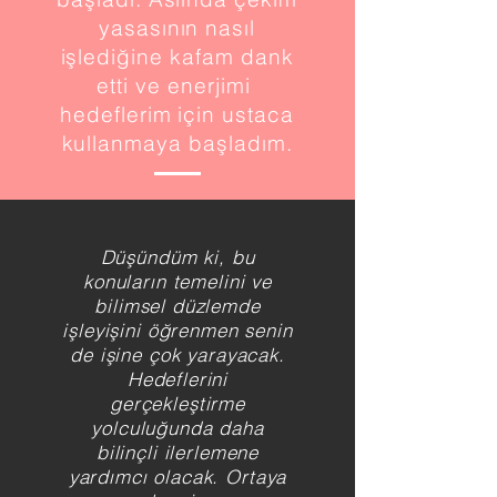
yasasının nasıl
işlediğine kafam dank
etti ve enerjimi
hedeflerim için ustaca
kullanmaya başladım.
Düşündüm ki, bu
konuların temelini ve
bilimsel düzlemde
işleyişini öğrenmen senin
de işine çok yarayacak.
Hedeflerini
gerçekleştirme
yolculuğunda daha
bilinçli ilerlemene
yardımcı olacak. Ortaya