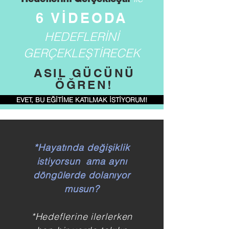
6 VİDEODA
HEDEFLERİNİ
GERÇEKLEŞTİRECEK
ASIL GÜCÜNÜ
ÖĞREN!
EVET, BU EĞİTİME KATILMAK İSTİYORUM!
*Hayatında değişiklik
istiyorsun ama aynı
döngülerde dolanıyor
musun?
*Hedeflerine ilerlerken