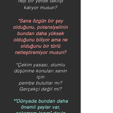
hep bir yerde takılıp
kalıyor musun?
*Sana özgün bir şey
olduğunu, potansiyelinin
bundan daha yüksek
olduğunu biliyor ama ne
olduğunu bir türlü
netleştiremiyor musun?
*Çekim yasası, olumlu
düşünme konuları senin
için
pembe bulutlar mı?
Gerçekçi değil mi?
*"Dünyada bundan daha
önemli şeyler var,