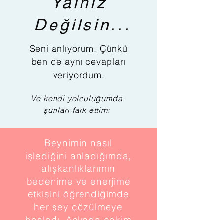
Yalnız
Değilsin...
Seni anlıyorum. Çünkü
ben de aynı cevapları
veriyordum.
Ve kendi yolculuğumda
şunları fark ettim:
Beynimin nasıl
işlediğini anladığımda,
alışkanlıklarımın
bedenime ve enerjime
etkisini öğrendiğimde
her şey çözülmeye
başladı. Aslında çekim