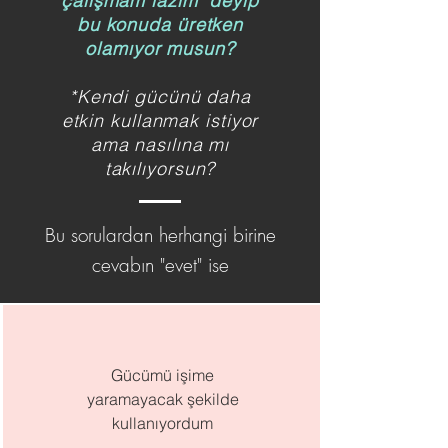
çalışmam lazım" deyip
bu konuda üretken
olamıyor musun?
*Kendi gücünü daha
etkin kullanmak istiyor
ama nasılına mı
takılıyorsun?
Bu sorulardan herhangi birine
cevabın "evet" ise
Gücümü işime
yaramayacak şekilde
kullanıyordum