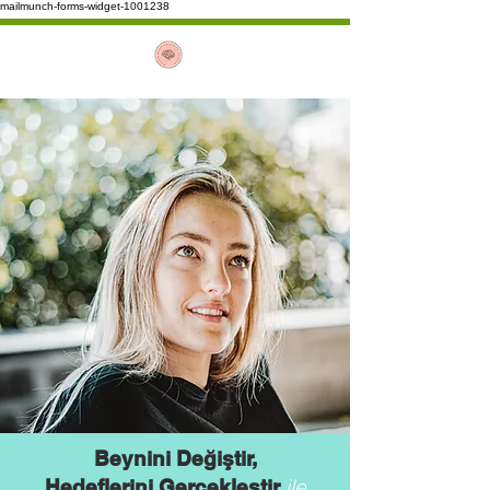
mailmunch-forms-widget-1001238
Beynini Değiştir,
ile
Hedeflerini Gerçekleştir