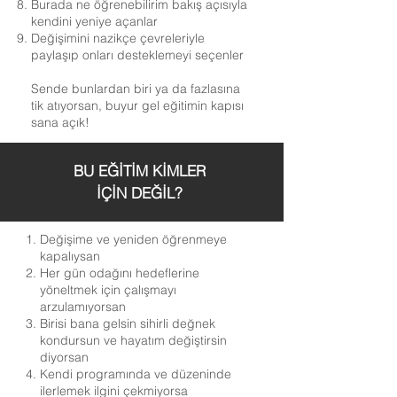
Burada ne öğrenebilirim bakış açısıyla
kendini yeniye açanlar
Değişimini nazikçe çevreleriyle
paylaşıp onları desteklemeyi seçenler
Sende bunlardan biri ya da fazlasına
tik atıyorsan, buyur gel eğitimin kapısı
sana açık!
BU EĞİTİM KİMLER
İÇİN DEĞİL?
Değişime ve yeniden öğrenmeye
kapalıysan
Her gün odağını hedeflerine
yöneltmek için çalışmayı
arzulamıyorsan
Birisi bana gelsin sihirli değnek
kondursun ve hayatım değiştirsin
diyorsan
Kendi programında ve düzeninde
ilerlemek ilgini çekmiyorsa