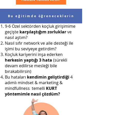
Bu eğitimde öğreneceklerin
9-6 Özel sektörden koçluk girişimime
geçişte
karşılaştığım zorluklar
ve
nasıl aştım?
Nasıl sıfır network ve aile desteği ile
işimi bu seviyeye getirdim?
Koçluk kariyerini inşa ederken
herkesin yaptığı 3 hata
(sürekli
devam edilirse mesleği bile
bırakabilirsin)
Bu hataları
kendimin geliştirdiği
4
adımlı mindset & marketing &
mindfullness temelli
KURT
yöntemimle nasıl çözdüm?