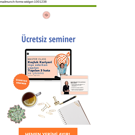
mailmunch-forms-widget-1001238
Ücretsiz seminer
HEMEN YERİMİ AYIR!